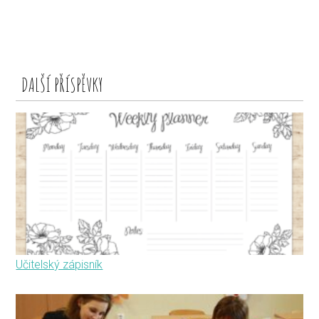
DALŠÍ PŘÍSPĚVKY
Učitelský zápisník