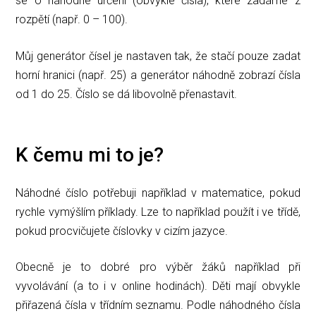
se o náhodné určení (obvykle čísla), které zadáme z
rozpětí (např. 0 – 100).
Můj generátor čísel je nastaven tak, že stačí pouze zadat
horní hranici (např. 25) a generátor náhodně zobrazí čísla
od 1 do 25. Číslo se dá libovolně přenastavit.
K čemu mi to je?
Náhodné číslo potřebuji například v matematice, pokud
rychle vymýšlím příklady. Lze to například použít i ve třídě,
pokud procvičujete číslovky v cizím jazyce.
Obecně je to dobré pro výběr žáků například při
vyvolávání (a to i v online hodinách). Děti mají obvykle
přiřazená čísla v třídním seznamu. Podle náhodného čísla