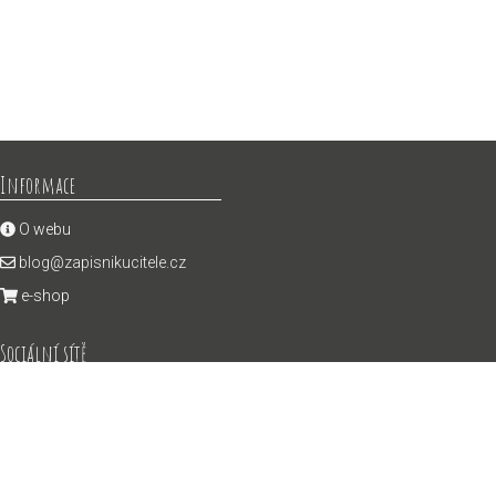
Informace
O webu
blog@zapisnikucitele.cz
e-shop
Sociální sítě
Instagram
YouTube
Výuková videa pro žáky