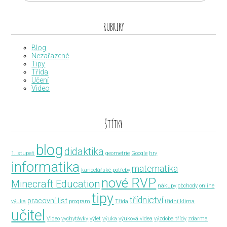
RUBRIKY
Blog
Nezařazené
Tipy
Třída
Učení
Video
ŠTÍTKY
blog
didaktika
1. stupeň
geometrie
Google
hry
informatika
matematika
kancelářské potřeby
nové RVP
Minecraft Education
nákupy
obchody
online
tipy
třídnictví
pracovní list
výuka
program
Třída
třídní klima
učitel
Video
vychytávky
výlet
výuka
výuková videa
výzdoba třídy
zdarma