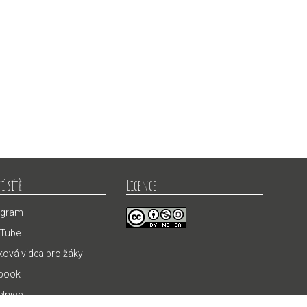
í sítě
Licence
agram
Tube
ová videa pro žáky
book
elnice