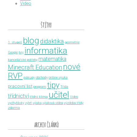
Video
ŠTÍTKY
blog
didaktika
1. stupeň
geometrie
informatika
Google
hry
matematika
kancelářské potřeby
nové
Minecraft Education
RVP
nákupy
obchody
online výuka
tipy
pracovní list
program
Třída
učitel
třídnictví
třídní klima
Video
vychytávky
výlet
výuka
výuková videa
výzdoba třídy
zdarma
ARCHIV ČLÁNKŮ