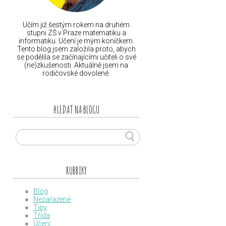
Učím již šestým rokem na druhém
stupni ZŠ v Praze matematiku a
informatiku. Učení je mým koníčkem.
Tento blog jsem založila proto, abych
se podělila se začínajícími učiteli o své
(ne)zkušenosti. Aktuálně jsem na
rodičovské dovolené.
HLEDAT NA BLOGU
RUBRIKY
Blog
Nezařazené
Tipy
Třída
Učení