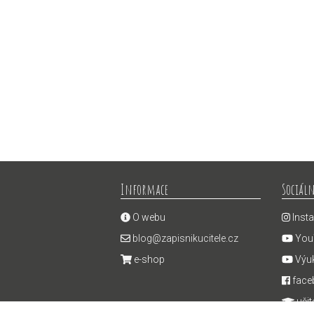
Informace
Sociáln
O webu
Inst
blog@zapisnikucitele.cz
You
e-shop
Výuk
face
učit