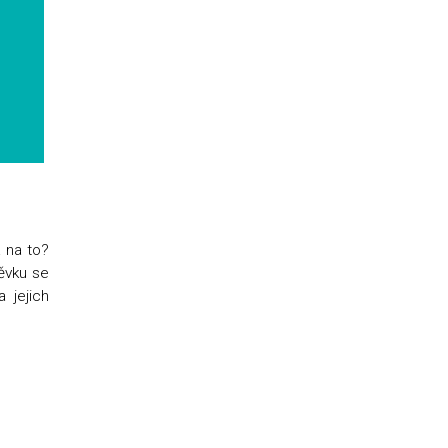
k na to?
ěvku se
 jejich