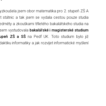
í, vyzkoušela jsem obor matematika pro 2. stupeň ZŠ A
 státnic a tak jsem se vydala cestou pouze studia
ředměty a zkouškami tříletého bakalářského studia na
jsem vystudovala
bakalářské i magisterské studium
tupeň ZŠ a SŠ
na Pedf UK. Toto studium bylo již
ktiku informatiky a jak rozvíjet informatické myšlení