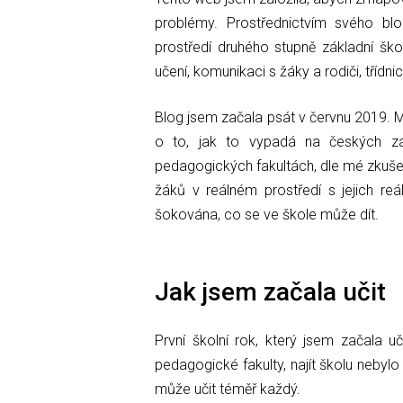
problémy. Prostřednictvím svého bl
prostředí druhého stupně základní ško
učení, komunikaci s žáky a rodiči, třídni
Blog jsem začala psát v červnu 2019. M
o to, jak to vypadá na českých zá
pedagogických fakultách, dle mé zkušeno
žáků v reálném prostředí s jejich re
šokována, co se ve škole může dít.
Jak jsem začala učit
První školní rok, který jsem začala u
pedagogické fakulty, najít školu nebylo
může učit téměř každý.