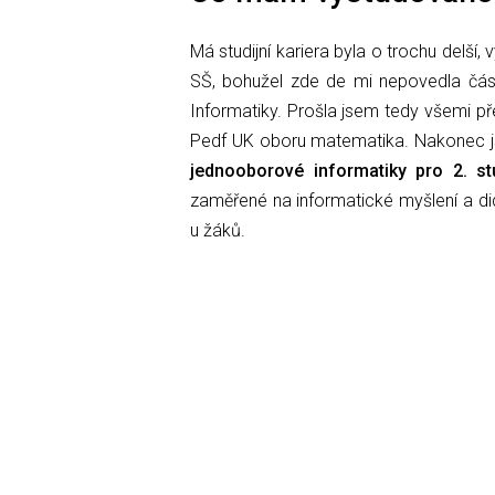
Má studijní kariera byla o trochu delš
SŠ, bohužel zde de mi nepovedla část
Informatiky. Prošla jsem tedy všemi p
Pedf UK oboru matematika. Nakonec 
jednooborové informatiky pro 2. s
zaměřené na informatické myšlení a dida
u žáků.