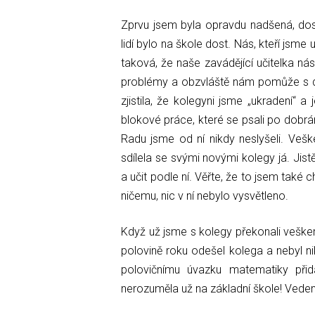
Zprvu jsem byla opravdu nadšená, dost
lidí bylo na škole dost. Nás, kteří jsme
taková, že naše zavádějící učitelka 
problémy a obzvláště nám pomůže s di
zjistila, že kolegyni jsme „ukradení“ a
blokové práce, které se psali po dobrá
Radu jsme od ní nikdy neslyšeli. Veš
sdílela se svými novými kolegy já. Jis
a učit podle ní. Věřte, že to jsem také 
ničemu, nic v ní nebylo vysvětleno.
Když už jsme s kolegy překonali veškeré
polovině roku odešel kolega a nebyl n
polovičnímu úvazku matematiky při
nerozuměla už na základní škole! Veden