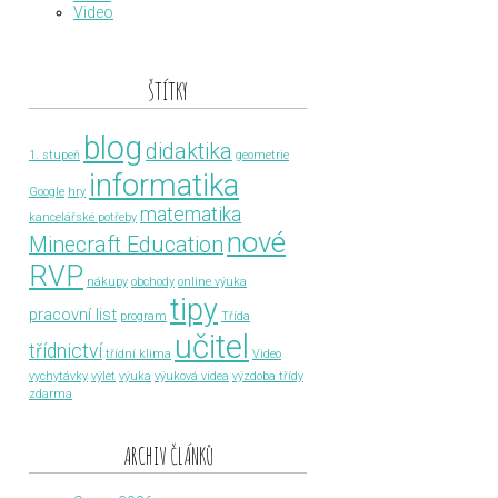
Video
ŠTÍTKY
blog
didaktika
1. stupeň
geometrie
informatika
Google
hry
matematika
kancelářské potřeby
nové
Minecraft Education
RVP
nákupy
obchody
online výuka
tipy
pracovní list
program
Třída
učitel
třídnictví
třídní klima
Video
vychytávky
výlet
výuka
výuková videa
výzdoba třídy
zdarma
ARCHIV ČLÁNKŮ