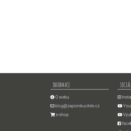
INFORMACE
SOCIÁL
O webu
Inst
blog@zapisnikucitele.cz
You
e-shop
Výuk
face