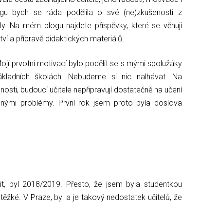
ogu bych se ráda podělila o své (ne)zkušenosti z
ly. Na mém blogu najdete příspěvky, které se věnují
ctví a přípravě didaktických materiálů.
ojí prvotní motivací bylo podělit se s mými spolužáky
kladních školách. Nebudeme si nic nalhávat. Na
sti, budoucí učitele nepřipravují dostatečně na učení
álnými problémy. První rok jsem proto byla doslova
čit, byl 2018/2019. Přesto, že jsem byla studentkou
 těžké. V Praze, byl a je takový nedostatek učitelů, že