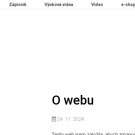
Zápisník
Výuková videa
Video
e-sho
O webu
24. 11. 2024
Tento web jsem založila, abych zmapoval