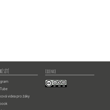
Licence
NÍ SÍTĚ
agram
Tube
ová videa pro žáky
book