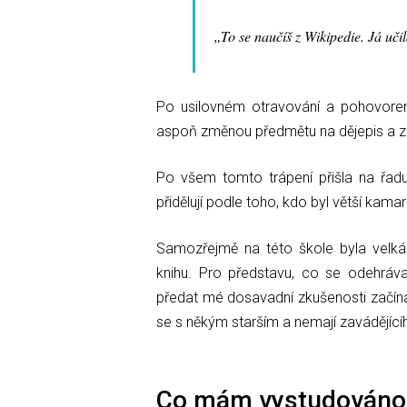
To se naučíš z Wikipedie. Já uči
Po usilovném otravování a pohovorem 
aspoň změnou předmětu na dějepis a z
Po všem tomto trápení přišla na řadu
přidělují podle toho, kdo byl větší kama
Samozřejmě na této škole byla velká 
knihu. Pro představu, co se odehrával
předat mé dosavadní zkušenosti začína
se s někým starším a nemají zavádějícíh
Co mám vystudováno