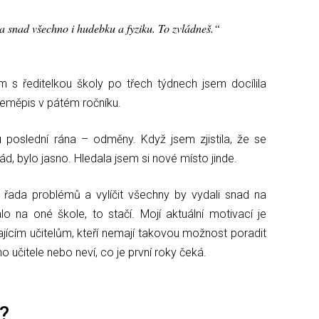
la snad všechno i hudebku a fyziku. To zvládneš.
s ředitelkou školy po třech týdnech jsem docílila
eměpis v pátém ročníku.
 poslední rána – odměny. Když jsem zjistila, že se
rád, bylo jasno. Hledala jsem si nové místo jinde.
řada problémů a vylíčit všechny by vydali snad na
o na oné škole, to stačí. Mojí aktuální motivací je
jícím učitelům, kteří nemají takovou možnost poradit
o učitele nebo neví, co je první roky čeká.
?