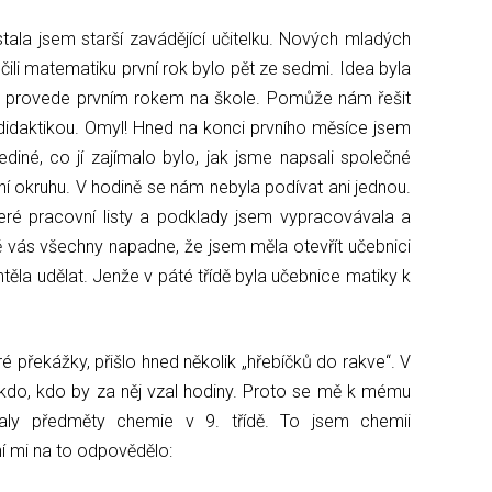
ala jsem starší zavádějící učitelku. Nových mladých
 učili matematiku první rok bylo pět ze sedmi. Idea byla
nás provede prvním rokem na škole. Pomůže nám řešit
daktikou. Omyl! Hned na konci prvního měsíce jsem
 jediné, co jí zajímalo bylo, jak jsme napsali společné
ní okruhu. V hodině se nám nebyla podívat ani jednou.
keré pracovní listy a podklady jsem vypracovávala a
tě vás všechny napadne, že jsem měla otevřít učebnici
chtěla udělat. Jenže v páté třídě byla učebnice matiky k
 překážky, přišlo hned několik „hřebíčků do rakve“. V
ikdo, kdo by za něj vzal hodiny. Proto se mě k mému
daly předměty chemie v 9. třídě. To jsem chemii
í mi na to odpovědělo: