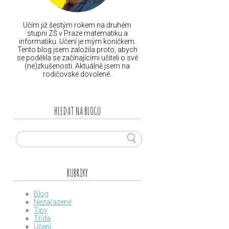
Učím již šestým rokem na druhém
stupni ZŠ v Praze matematiku a
informatiku. Učení je mým koníčkem.
Tento blog jsem založila proto, abych
se podělila se začínajícími učiteli o své
(ne)zkušenosti. Aktuálně jsem na
rodičovské dovolené.
HLEDAT NA BLOGU
RUBRIKY
Blog
Nezařazené
Tipy
Třída
Učení