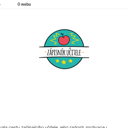
p
O webu
a cestu začínajícího učitele, jeho radosti, motivace i