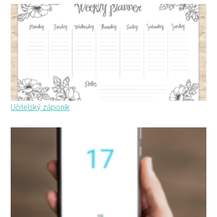
Učitelský zápisník