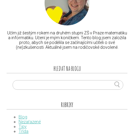
Učím již šestým rokem na druhém stupni ZŠ v Praze matematiku
a informatiku. Učení je mým koníčkem. Tento blog jsem založila
proto, abych se podělila se začínajícími učiteli o své
(ne)zkušenosti. Aktuálně jsem na rodičovské dovolené.
HLEDAT NA BLOGU
RUBRIKY
Blog
Nezařazené
Tipy
Třída