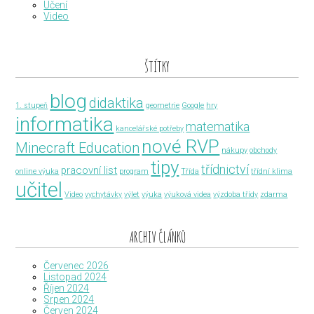
Učení
Video
ŠTÍTKY
blog
didaktika
1. stupeň
geometrie
Google
hry
informatika
matematika
kancelářské potřeby
nové RVP
Minecraft Education
nákupy
obchody
tipy
třídnictví
pracovní list
online výuka
program
Třída
třídní klima
učitel
Video
vychytávky
výlet
výuka
výuková videa
výzdoba třídy
zdarma
ARCHIV ČLÁNKŮ
Červenec 2026
Listopad 2024
Říjen 2024
Srpen 2024
Červen 2024