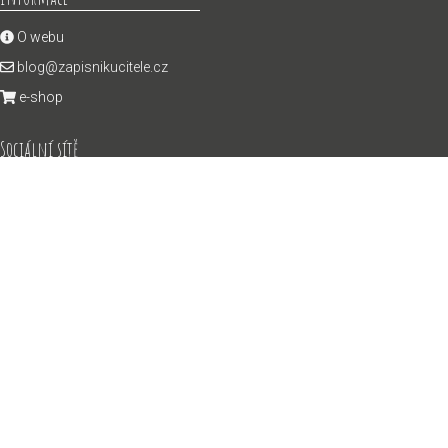
O webu
blog@zapisnikucitele.cz
e-shop
Sociální sítě
Instagram
YouTube
Výuková videa pro žáky
facebook
učitelnice
Licence